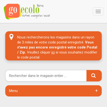
Main
Menu
Nous rechercherons les magasins dans un rayon
de 3 miles de votre code postal enregistré.
Vous
n'avez pas encore enregistré votre code Postal
/ Zip.
Veuillez cliquer
ici
si vous souhaitez modifier
le code postal.
+
Menu